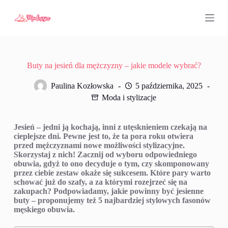
P
r
z
e
j
d
ź
Buty na jesień dla mężczyzny – jakie modele wybrać?
d
o
Paulina Kozłowska
5 października, 2025
t
Moda i stylizacje
r
e
ś
Jesień – jedni ją kochają, inni z utęsknieniem czekają na
c
cieplejsze dni. Pewne jest to, że ta pora roku otwiera
i
przed mężczyznami nowe możliwości stylizacyjne.
Skorzystaj z nich! Zacznij od wyboru odpowiedniego
obuwia, gdyż to ono decyduje o tym, czy skomponowany
przez ciebie zestaw okaże się sukcesem. Które pary warto
schować już do szafy, a za którymi rozejrzeć się na
zakupach? Podpowiadamy, jakie powinny być jesienne
buty – proponujemy też 5 najbardziej stylowych fasonów
męskiego obuwia.