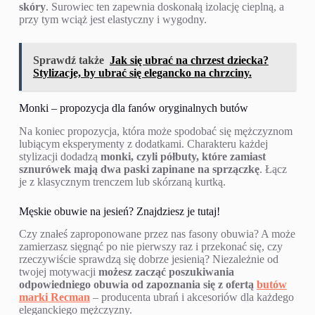
skóry
. Surowiec ten zapewnia doskonałą izolację cieplną, a
przy tym wciąż jest elastyczny i wygodny.
Sprawdź także
Jak się ubrać na chrzest dziecka?
Stylizacje, by ubrać się elegancko na chrzciny.
Monki – propozycja dla fanów oryginalnych butów
Na koniec propozycja, która może spodobać się mężczyznom
lubiącym eksperymenty z dodatkami. Charakteru każdej
stylizacji dodadzą
monki, czyli półbuty, które zamiast
sznurówek mają dwa paski zapinane na sprzączkę
. Łącz
je z klasycznym trenczem lub skórzaną kurtką.
Męskie obuwie na jesień? Znajdziesz je tutaj!
Czy znałeś zaproponowane przez nas fasony obuwia? A może
zamierzasz sięgnąć po nie pierwszy raz i przekonać się, czy
rzeczywiście sprawdzą się dobrze jesienią? Niezależnie od
twojej motywacji
możesz zacząć poszukiwania
odpowiedniego obuwia od zapoznania się z ofertą
butów
marki Recman
– producenta ubrań i akcesoriów dla każdego
eleganckiego mężczyzny.