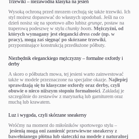
Trzewiki – niezawodna klasyka na jesień
Wysoką ochroną przed mrozem cechują się także trzewiki. Ich
styl możesz dopasować do własnych upodobań. Jeśli na co
dzień nosisz się na sportowo albo lubisz
grunge
, postaw na
traperową podeszwę w stylu
chunky boots
.
Mężczyźni, od
których wymagany jest elegancki
dress code
(np. w
pracy), mogą zaś sięgnąć po skórzane trzewiki
,
przypominające konstrukcją przedłużone półbuty.
Niezbędnik eleganckiego mężczyzny – formalne oxfordy i
derby
A skoro o półbutach mowa, tej jesieni warto zainwestować
także w modele przeznaczone na specjalne okazje.
Najlepiej
sprawdzają się tu klasyczne oxfordy oraz derby, czyli
obuwie o nieco niższym stopniu formalności
. Zakładaj je
szczególnie do zestawów z marynarką lub garniturem oraz
muchą lub krawatem.
Luz i wygoda, czyli skórzane sneakersy
Wróćmy na moment do miłośników sportowego stylu –
jesienią mogą oni zamienić przewiewne sneakersy z
bawełnianego płótna lub siateczki na modele z naturalnej