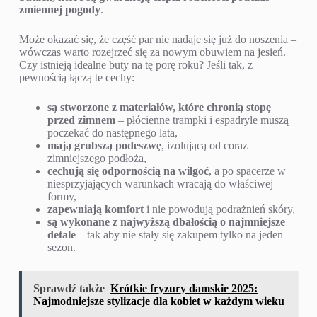
zmiennej pogody
.
Może okazać się, że część par nie nadaje się już do noszenia –
wówczas warto rozejrzeć się za nowym obuwiem na jesień.
Czy istnieją idealne buty na tę porę roku? Jeśli tak, z
pewnością łączą te cechy:
są stworzone z materiałów, które chronią stopę
przed zimnem
– płócienne trampki i espadryle muszą
poczekać do następnego lata,
mają grubszą podeszwę
, izolującą od coraz
zimniejszego podłoża,
cechują się odpornością na wilgoć
, a po spacerze w
niesprzyjających warunkach wracają do właściwej
formy,
zapewniają komfort
i nie powodują podrażnień skóry,
są wykonane z najwyższą dbałością o najmniejsze
detale
– tak aby nie stały się zakupem tylko na jeden
sezon.
Sprawdź także
Krótkie fryzury damskie 2025:
Najmodniejsze stylizacje dla kobiet w każdym wieku