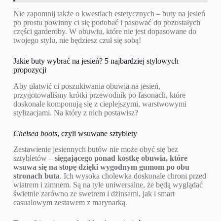
Nie zapomnij także o kwestiach estetycznych – buty na jesień
po prostu powinny ci się podobać i pasować do pozostałych
części garderoby. W obuwiu, które nie jest dopasowane do
twojego stylu, nie będziesz czuł się sobą!
Jakie buty wybrać na jesień? 5 najbardziej stylowych
propozycji
Aby ułatwić ci poszukiwania obuwia na jesień,
przygotowaliśmy krótki przewodnik po fasonach, które
doskonale komponują się z cieplejszymi, warstwowymi
stylizacjami. Na który z nich postawisz?
Chelsea boots
, czyli wsuwane sztyblety
Zestawienie jesiennych butów nie może obyć się bez
sztybletów –
sięgającego ponad kostkę obuwia, które
wsuwa się na stopę dzięki wygodnym gumom po obu
stronach buta
. Ich wysoka cholewka doskonale chroni przed
wiatrem i zimnem. Są na tyle uniwersalne, że będą wyglądać
świetnie zarówno ze swetrem i dżinsami, jak i smart
casualowym zestawem z marynarką.