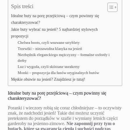
Spis treści
Idealne buty na porę przejściową – czym powinny się
charakteryzować?
Jakie buty wybrać na jesień? 5 najbardziej stylowych
propozycji
Chelsea boots, czyli wsuwane sztyblety
Trzewiki – niezawodna klasyka na jesień
Niezbędnik eleganckiego mężczyzny – formalne oxfordy i
derby
Luz i wygoda, czyli skórzane sneakersy
Monki – propozycja dla fanów oryginalnych butów
Męskie obuwie na jesień? Znajdziesz je tutaj!
Idealne buty na porę przejściową – czym powinny się
charakteryzować?
Poranki i wieczory robią się coraz chłodniejsze – to oczywisty
znak, że nadchodzi jesień! Takie dni możesz uczynić
pretekstem do porządków w szafie i wymiany letnich części
garderoby na jesienno-zimowe.
Nie zapomnij przy tym o
butach, które są gwarancją ciepła i suchości podczas