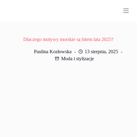
P
r
z
e
j
d
ź
Dlaczego motywy morskie są hitem lata 2025?
d
o
Paulina Kozłowska
13 sierpnia, 2025
t
Moda i stylizacje
r
e
ś
c
i