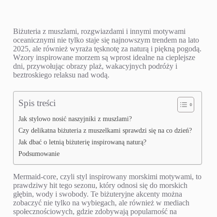
Biżuteria z muszlami, rozgwiazdami i innymi motywami
oceanicznymi nie tylko staje się najnowszym trendem na lato
2025, ale również wyraża tęsknotę za naturą i piękną pogodą.
Wzory inspirowane morzem są wprost idealne na cieplejsze
dni, przywołując obrazy plaż, wakacyjnych podróży i
beztroskiego relaksu nad wodą.
Spis treści
Jak stylowo nosić naszyjniki z muszlami?
Czy delikatna biżuteria z muszelkami sprawdzi się na co dzień?
Jak dbać o letnią biżuterię inspirowaną naturą?
Podsumowanie
Mermaid-core, czyli styl inspirowany morskimi motywami, to
prawdziwy hit tego sezonu, który odnosi się do morskich
głębin, wody i swobody. Te biżuteryjne akcenty można
zobaczyć nie tylko na wybiegach, ale również w mediach
społecznościowych, gdzie zdobywają popularność na