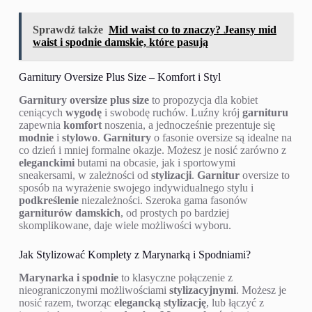
Sprawdź także
Mid waist co to znaczy? Jeansy mid
waist i spodnie damskie, które pasują
Garnitury Oversize Plus Size – Komfort i Styl
Garnitury oversize plus size
to propozycja dla kobiet
ceniących
wygodę
i swobodę ruchów. Luźny krój
garnituru
zapewnia
komfort
noszenia, a jednocześnie prezentuje się
modnie
i
stylowo
.
Garnitury
o fasonie oversize są idealne na
co dzień i mniej formalne okazje. Możesz je nosić zarówno z
eleganckimi
butami na obcasie, jak i sportowymi
sneakersami, w zależności od
stylizacji
.
Garnitur
oversize to
sposób na wyrażenie swojego indywidualnego stylu i
podkreślenie
niezależności. Szeroka gama fasonów
garniturów damskich
, od prostych po bardziej
skomplikowane, daje wiele możliwości wyboru.
Jak Stylizować Komplety z Marynarką i Spodniami?