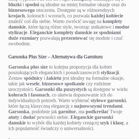
bluzki
i
spodni
są idealne na mniej formalne okazje oraz do
biznesowego
otoczenia. Dostępne są w różnorodnych
krojach
, kolorach i wzorach, co pozwala
każdej kobiecie
znaleźć coś dla siebie. Warto zwrócić uwagę na
komplety
damskie
, które łączą różne style, tworząc unikatowe i
modne
stylizacje
.
Eleganckie komplety damskie ze spodniami
duże rozmiary
pozwalają
prezentować
się modnie i czuć
swobodnie.
Garsonka Plus Size – Alternatywa dla Garnituru
Garsonka plus size
to kolejna propozycja dla kobiet
poszukujących eleganckich i ponadczasowych
stylizacji
.
Zestaw
spódnicy
i
żakietu
jest idealny na formalne okazje,
takie jak
wesele
,
biznesowe spotkanie
czy rodzinne
uroczystości.
Garsonki dla puszystych
są dostępne w wielu
kolorach i fasonach
, co ułatwia dopasowanie ich do
indywidualnych potrzeb. Warto wybierać
stylowe garsonki
,
które łączą klasyczną elegancję z
najnowszymi trendami
.
Garsonka
, podobnie jak
garnitur
, ma
podkreślać
Twoje
atuty
i
dodać
pewności siebie.
Eleganckie garsonki
damskie
to wybór dla każdej kobiety ceniącej
szyk i klasę
, a
ich popularność świadczy o uniwersalności.