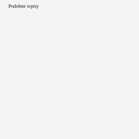
https://modbis.pl/pol_m_Garsonki-i-kostiumy-820.html
https://modbis.pl/pol_m_Komplety-garsonki-i-
kostiumy_Duze-rozmiary_Komplety-1850.html
Podobne wpisy