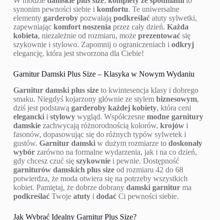
W modzie
damskie plus size
,
komplety ze spodniami
to
synonim pewności siebie i
komfortu
. Te uniwersalne
elementy
garderoby
pozwalają
podkreślać
atuty sylwetki,
zapewniając
komfort noszenia
przez cały dzień.
Każda
kobieta
, niezależnie od rozmiaru, może
prezentować
się
szykownie i stylowo. Zapomnij o ograniczeniach i
odkryj
elegancję, która jest stworzona dla Ciebie!
Garnitur Damski Plus Size – Klasyka w Nowym Wydaniu
Garnitur damski plus size
to kwintesencja klasy i dobrego
smaku. Niegdyś kojarzony głównie ze stylem
biznesowym
,
dziś jest podstawą
garderoby
każdej kobiety
, która ceni
elegancki
i
stylowy
wygląd. Współczesne
modne garnitury
damskie
zachwycają różnorodnością kolorów,
krojów
i
fasonów, dopasowując się do różnych typów sylwetek i
gustów.
Garnitur damski
w dużym rozmiarze to
doskonały
wybór
zarówno na formalne wydarzenia, jak i na co dzień,
gdy chcesz czuć się
szykownie
i pewnie. Dostępność
garniturów damskich plus size
od rozmiaru 42 do 68
potwierdza, że moda otwiera się na potrzeby wszystkich
kobiet. Pamiętaj, że dobrze dobrany
damski garnitur
ma
podkreślać
Twoje
atuty
i
dodać
Ci pewności siebie.
Jak Wybrać Idealny Garnitur Plus Size?