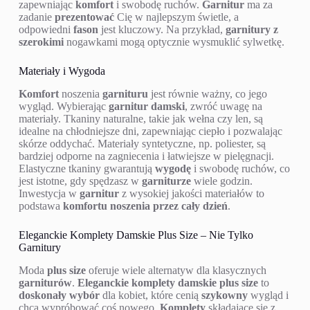
zapewniając
komfort
i swobodę ruchów.
Garnitur
ma za
zadanie
prezentować
Cię w najlepszym świetle, a
odpowiedni
fason
jest kluczowy. Na przykład,
garnitury z
szerokimi
nogawkami mogą optycznie wysmuklić sylwetkę.
Materiały i Wygoda
Komfort
noszenia
garnituru
jest równie ważny, co jego
wygląd. Wybierając
garnitur damski
, zwróć uwagę na
materiały. Tkaniny naturalne, takie jak wełna czy len, są
idealne na chłodniejsze dni, zapewniając ciepło i pozwalając
skórze oddychać. Materiały syntetyczne, np. poliester, są
bardziej odporne na zagniecenia i łatwiejsze w pielęgnacji.
Elastyczne tkaniny gwarantują
wygodę
i swobodę ruchów, co
jest istotne, gdy spędzasz w
garniturze
wiele godzin.
Inwestycja w
garnitur
z wysokiej jakości materiałów to
podstawa
komfortu noszenia przez cały dzień
.
Eleganckie Komplety Damskie Plus Size – Nie Tylko
Garnitury
Moda
plus size
oferuje wiele alternatyw dla klasycznych
garniturów
.
Eleganckie komplety damskie plus size
to
doskonały wybór
dla kobiet, które cenią
szykowny
wygląd i
chcą wypróbować coś nowego.
Komplety
składające się z