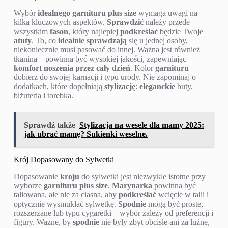
Wybór
idealnego garnituru plus size
wymaga uwagi na
kilka kluczowych aspektów.
Sprawdzić
należy przede
wszystkim
fason
, który najlepiej
podkreślać
będzie Twoje
atuty
. To, co
idealnie sprawdzają
się u jednej osoby,
niekoniecznie musi pasować do innej. Ważna jest również
tkanina – powinna być wysokiej jakości, zapewniając
komfort noszenia przez cały dzień
. Kolor
garnituru
dobierz do swojej karnacji i typu urody. Nie zapominaj o
dodatkach, które dopełniają
stylizację
:
eleganckie
buty,
biżuteria i torebka.
Sprawdź także
Stylizacja na wesele dla mamy 2025:
jak ubrać mamę? Sukienki weselne.
Krój Dopasowany do Sylwetki
Dopasowanie
kroju
do sylwetki jest niezwykle istotne przy
wyborze
garnituru plus size
.
Marynarka
powinna być
taliowana, ale nie za ciasna, aby
podkreślać
wcięcie w talii i
optycznie wysmuklać sylwetkę.
Spodnie
mogą być proste,
rozszerzane lub typu cygaretki – wybór zależy od preferencji i
figury. Ważne, by
spodnie
nie były zbyt obcisłe ani za luźne,