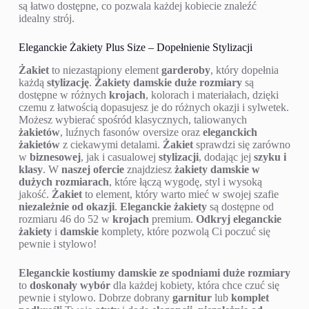
Gdzie Znaleźć Eleganckie Komplety Damskie w Dużych
Rozmiarach?
Szeroki wybór
eleganckich kompletów damskich
w
dużych rozmiarach
znajdziesz w wielu sklepach, zarówno
stacjonarnych, jak i
sklepach internetowych
. Przed zakupem
sprawdź
opinie klientek i porównaj oferty. Wybieraj
sklepy
oferujące wysoką jakość produktów, różnorodność
krojów
i
fasonów oraz szeroką gamę kolorów. W
naszym sklepie
internetowym
duże rozmiary znajdziesz
bez problemu.
Warto również zwrócić uwagę na sklepy z profesjonalnym
doradztwem.
Eleganckie komplety damskie duże rozmiary
są łatwo dostępne, co pozwala każdej kobiecie znaleźć
idealny strój.
Eleganckie Żakiety Plus Size – Dopełnienie Stylizacji
Żakiet
to niezastąpiony element
garderoby
, który dopełnia
każdą
stylizację
.
Żakiety damskie duże rozmiary
są
dostępne w różnych
krojach
, kolorach i materiałach, dzięki
czemu z łatwością dopasujesz je do różnych okazji i sylwetek.
Możesz wybierać spośród klasycznych, taliowanych
żakietów
, luźnych fasonów oversize oraz
eleganckich
żakietów
z ciekawymi detalami.
Żakiet
sprawdzi się zarówno
w
biznesowej
, jak i casualowej
stylizacji
, dodając jej
szyku i