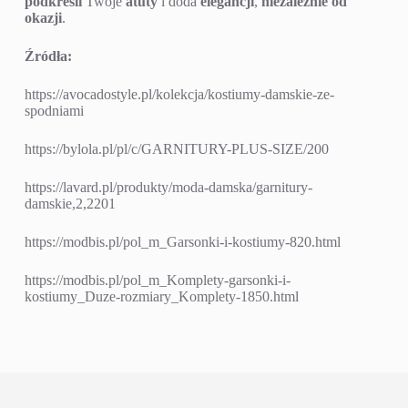
klasy
. W
naszej ofercie
znajdziesz
żakiety damskie w
dużych rozmiarach
, które łączą wygodę, styl i wysoką
jakość.
Żakiet
to element, który warto mieć w swojej szafie
niezależnie od okazji
.
Eleganckie żakiety
są dostępne od
rozmiaru 46 do 52 w
krojach
premium.
Odkryj eleganckie
żakiety
i
damskie
komplety, które pozwolą Ci poczuć się
pewnie i stylowo!
Eleganckie kostiumy damskie ze spodniami duże rozmiary
to
doskonały wybór
dla każdej kobiety, która chce czuć się
pewnie i stylowo. Dobrze dobrany
garnitur
lub
komplet
podkreśli
Twoje
atuty
i doda
elegancji
,
niezależnie od
okazji
.
Źródła:
https://avocadostyle.pl/kolekcja/kostiumy-damskie-ze-
spodniami
https://bylola.pl/pl/c/GARNITURY-PLUS-SIZE/200
https://lavard.pl/produkty/moda-damska/garnitury-
damskie,2,2201