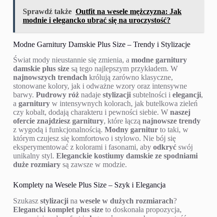
Sprawdź także
Outfit na wesele mężczyzna: Jak
modnie i elegancko ubrać się na uroczystość?
Modne Garnitury Damskie Plus Size – Trendy i Stylizacje
Świat mody nieustannie się zmienia, a
modne garnitury
damskie plus size
są tego najlepszym przykładem. W
najnowszych trendach
królują zarówno klasyczne,
stonowane kolory, jak i odważne wzory oraz intensywne
barwy.
Pudrowy róż
nadaje
stylizacji
subtelności i
elegancji
,
a
garnitury
w intensywnych kolorach, jak butelkowa zieleń
czy kobalt, dodają charakteru i pewności siebie. W
naszej
ofercie znajdziesz
garnitury
, które łączą
najnowsze trendy
z wygodą i funkcjonalnością.
Modny
garnitur
to taki, w
którym czujesz się komfortowo i stylowo. Nie bój się
eksperymentować z kolorami i fasonami, aby
odkryć
swój
unikalny styl.
Eleganckie kostiumy damskie ze spodniami
duże rozmiary
są zawsze w modzie.
Komplety na Wesele Plus Size – Szyk i Elegancja
Szukasz
stylizacji
na
wesele w dużych rozmiarach
?
Elegancki komplet plus size
to doskonała propozycja,