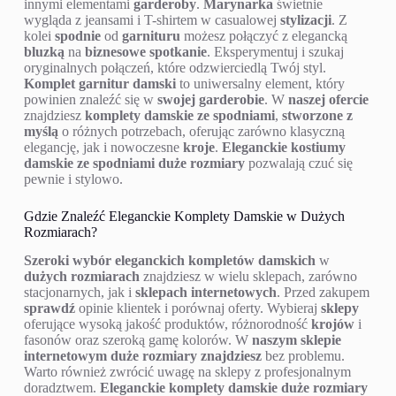
Marynarka i spodnie
to klasyczne połączenie z
nieograniczonymi możliwościami
stylizacyjnymi
. Możesz je
nosić razem, tworząc
elegancką
stylizację
, lub łączyć z
innymi elementami
garderoby
.
Marynarka
świetnie
wygląda z jeansami i T-shirtem w casualowej
stylizacji
. Z
kolei
spodnie
od
garnituru
możesz połączyć z elegancką
bluzką
na
biznesowe spotkanie
. Eksperymentuj i szukaj
oryginalnych połączeń, które odzwierciedlą Twój styl.
Komplet garnitur damski
to uniwersalny element, który
powinien znaleźć się w
swojej garderobie
. W
naszej ofercie
znajdziesz
komplety damskie ze spodniami
,
stworzone z
myślą
o różnych potrzebach, oferując zarówno klasyczną
elegancję, jak i nowoczesne
kroje
.
Eleganckie kostiumy
damskie ze spodniami duże rozmiary
pozwalają czuć się
pewnie i stylowo.