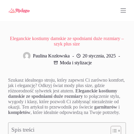
P
r
z
e
j
d
ź
Eleganckie kostiumy damskie ze spodniami duże rozmiary –
d
szyk plus size
o
t
Paulina Kozłowska
20 stycznia, 2025
r
Moda i stylizacje
e
ś
c
Szukasz idealnego stroju, który zapewni Ci zarówno komfort,
i
jak i elegancję? Odkryj świat mody plus size, gdzie
różnorodność sylwetek jest atutem.
Eleganckie kostiumy
damskie ze spodniami duże rozmiary
to połączenie stylu,
wygody i klasy, które pozwoli Ci zabłysnąć niezależnie od
okazji. Ten artykuł to przewodnik po świecie
garniturów
i
kompletów
, które idealnie odpowiedzą na Twoje potrzeby.
Spis treści