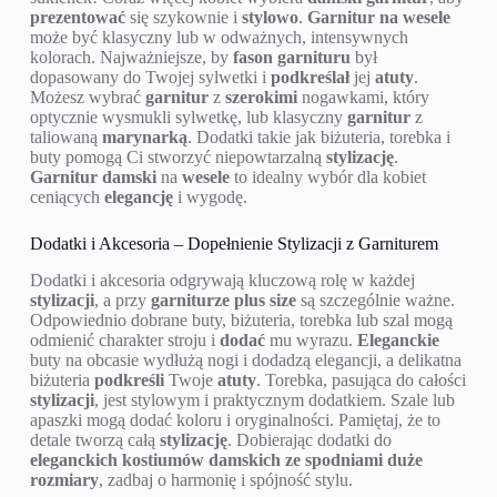
prezentować
się szykownie i
stylowo
.
Garnitur na wesele
może być klasyczny lub w odważnych, intensywnych
kolorach. Najważniejsze, by
fason
garnituru
był
dopasowany do Twojej sylwetki i
podkreślał
jej
atuty
.
Możesz wybrać
garnitur
z
szerokimi
nogawkami, który
optycznie wysmukli sylwetkę, lub klasyczny
garnitur
z
taliowaną
marynarką
. Dodatki takie jak biżuteria, torebka i
buty pomogą Ci stworzyć niepowtarzalną
stylizację
.
Garnitur damski
na
wesele
to idealny wybór dla kobiet
ceniących
elegancję
i wygodę.
Dodatki i Akcesoria – Dopełnienie Stylizacji z Garniturem
Dodatki i akcesoria odgrywają kluczową rolę w każdej
stylizacji
, a przy
garniturze plus size
są szczególnie ważne.
Odpowiednio dobrane buty, biżuteria, torebka lub szal mogą
odmienić charakter stroju i
dodać
mu wyrazu.
Eleganckie
buty na obcasie wydłużą nogi i dodadzą elegancji, a delikatna
biżuteria
podkreśli
Twoje
atuty
. Torebka, pasująca do całości
stylizacji
, jest stylowym i praktycznym dodatkiem. Szale lub
apaszki mogą dodać koloru i oryginalności. Pamiętaj, że to
detale tworzą całą
stylizację
. Dobierając dodatki do
eleganckich kostiumów damskich ze spodniami duże
rozmiary
, zadbaj o harmonię i spójność stylu.