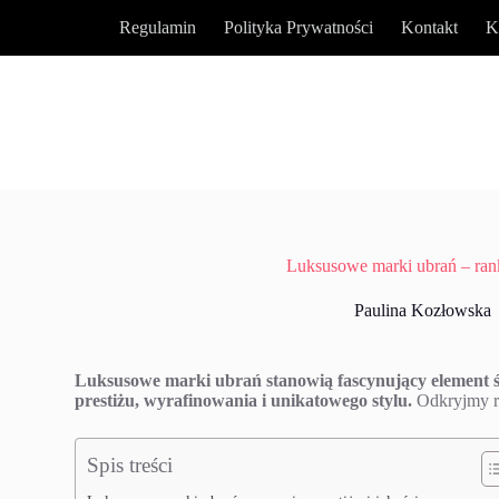
P
Regulamin
Polityka Prywatności
Kontakt
K
r
z
e
j
d
ź
d
o
t
r
e
ś
Luksusowe marki ubrań – ran
c
i
Paulina Kozłowska
Luksusowe marki ubrań stanowią fascynujący element św
prestiżu, wyrafinowania i unikatowego stylu.
Odkryjmy ra
Spis treści