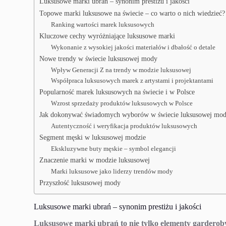
Luksusowe marki ubrań – synonim prestiżu i jakości
Topowe marki luksusowe na świecie – co warto o nich wiedzieć?
Ranking wartości marek luksusowych
Kluczowe cechy wyróżniające luksusowe marki
Wykonanie z wysokiej jakości materiałów i dbałość o detale
Nowe trendy w świecie luksusowej mody
Wpływ Generacji Z na trendy w modzie luksusowej
Współpraca luksusowych marek z artystami i projektantami
Popularność marek luksusowych na świecie i w Polsce
Wzrost sprzedaży produktów luksusowych w Polsce
Jak dokonywać świadomych wyborów w świecie luksusowej mo
Autentyczność i weryfikacja produktów luksusowych
Segment męski w luksusowej modzie
Ekskluzywne buty męskie – symbol elegancji
Znaczenie marki w modzie luksusowej
Marki luksusowe jako liderzy trendów mody
Przyszłość luksusowej mody
Luksusowe marki ubrań – synonim prestiżu i jakości
Luksusowe marki ubrań to nie tylko elementy garderoby,