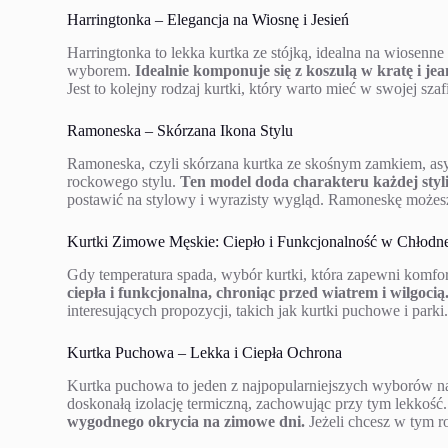
Harringtonka – Elegancja na Wiosnę i Jesień
Harringtonka to lekka kurtka ze stójką, idealna na wiosenne
wyborem.
Idealnie komponuje się z koszulą w kratę i je
Jest to kolejny rodzaj kurtki, który warto mieć w swojej sza
Ramoneska – Skórzana Ikona Stylu
Ramoneska, czyli skórzana kurtka ze skośnym zamkiem, as
rockowego stylu.
Ten model doda charakteru każdej styli
postawić na stylowy i wyrazisty wygląd. Ramoneskę możesz
Kurtki Zimowe Męskie: Ciepło i Funkcjonalność w Chłodn
Gdy temperatura spada, wybór kurtki, która zapewni komfort
ciepła i funkcjonalna, chroniąc przed wiatrem i wilgocią
interesujących propozycji, takich jak kurtki puchowe i parki
Kurtka Puchowa – Lekka i Ciepła Ochrona
Kurtka puchowa to jeden z najpopularniejszych wyborów n
doskonałą izolację termiczną, zachowując przy tym lekkość
wygodnego okrycia na zimowe dni.
Jeżeli chcesz w tym 