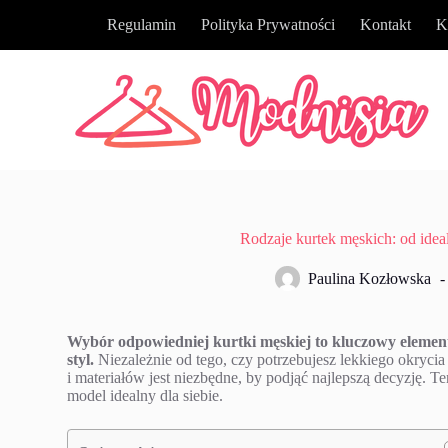
P
Regulamin
Polityka Prywatności
Kontakt
K
r
z
e
j
d
ź
d
o
t
r
e
ś
Rodzaje kurtek męskich: od idea
c
i
Paulina Kozłowska
Wybór odpowiedniej kurtki męskiej to kluczowy elemen
styl.
Niezależnie od tego, czy potrzebujesz lekkiego okrycia
i materiałów jest niezbędne, by podjąć najlepszą decyzję. 
model idealny dla siebie.