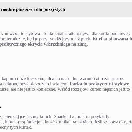
 modne plus size i dla puszystych
ymi wzór, to stylowa i funkcjonalna alternatywa dla kurtki puchowej.
fort termiczny, będąc przy tym lżejszym niż puch.
Kurtka pikowana t
praktycznego okrycia wierzchniego na zimę.
kaptur i duże kieszenie, idealna na trudne warunki atmosferyczne.
 ochronę przed deszczem i wiatrem.
Parka to praktyczne i stylowe
rze, ale nie jest to konieczne. Wśród rodzajów kurtek męskich jest to
k
 interesujące fasony kurtek. Shacket i anorak to przykłady
 które łączą funkcjonalność z unikalnym stylem. Jeśli szukasz okryci
echy tych kurtek.