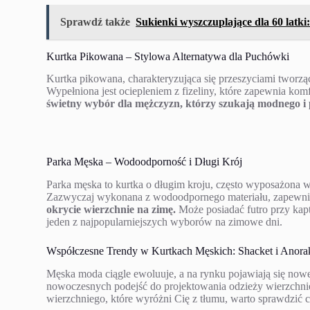
Sprawdź także
Sukienki wyszczuplające dla 60 latki:
Kurtka Pikowana – Stylowa Alternatywa dla Puchówki
Kurtka pikowana, charakteryzująca się przeszyciami tworząc
Wypełniona jest ociepleniem z fizeliny, które zapewnia kom
świetny wybór dla mężczyzn, którzy szukają modnego i 
Parka Męska – Wodoodporność i Długi Krój
Parka męska to kurtka o długim kroju, często wyposażona w 
Zazwyczaj wykonana z wodoodpornego materiału, zapewnia
okrycie wierzchnie na zimę.
Może posiadać futro przy kaptu
jeden z najpopularniejszych wyborów na zimowe dni.
Współczesne Trendy w Kurtkach Męskich: Shacket i Anora
Męska moda ciągle ewoluuje, a na rynku pojawiają się nowe,
nowoczesnych podejść do projektowania odzieży wierzchniej,
wierzchniego, które wyróżni Cię z tłumu, warto sprawdzić c