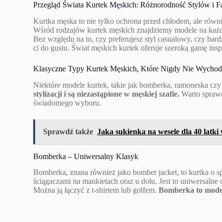
Przegląd Świata Kurtek Męskich: Różnorodność Stylów i 
Kurtka męska to nie tylko ochrona przed chłodem, ale równi
Wśród rodzajów kurtek męskich znajdziemy modele na każdą
Bez względu na to, czy preferujesz styl casualowy, czy bard
ci do gustu. Świat męskich kurtek oferuje szeroką gamę inspi
Klasyczne Typy Kurtek Męskich, Które Nigdy Nie Wycho
Niektóre modele kurtek, takie jak bomberka, ramoneska czy
stylizacji i są niezastąpione w męskiej szafie.
Warto sprawdz
świadomego wyboru.
Sprawdź także
Jaka sukienka na wesele dla 40 latki
Bomberka – Uniwersalny Klasyk
Bomberka, znana również jako bomber jacket, to kurtka o 
ściągaczami na mankietach oraz u dołu. Jest to uniwersalne 
Można ją łączyć z t-shirtem lub golfem.
Bomberka to model,