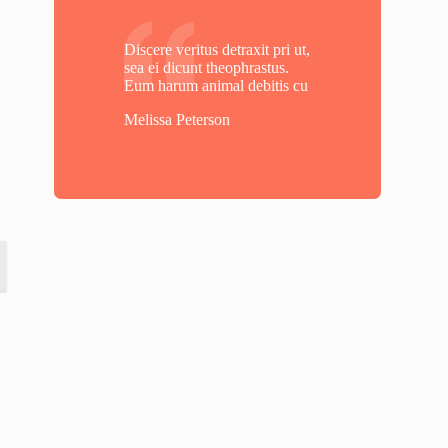
Discere veritus detraxit pri ut,
sea ei dicunt theophrastus.
Eum harum animal debitis cu
Melissa Peterson