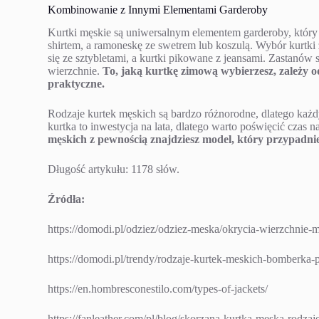
Kombinowanie z Innymi Elementami Garderoby
Kurtki męskie są uniwersalnym elementem garderoby, który
shirtem, a ramoneskę ze swetrem lub koszulą. Wybór kurtki 
się ze sztybletami, a kurtki pikowane z jeansami. Zastanów si
wierzchnie.
To, jaką kurtkę zimową wybierzesz, zależy od
praktyczne.
Rodzaje kurtek męskich są bardzo różnorodne, dlatego każd
kurtka to inwestycja na lata, dlatego warto poświęcić czas na
męskich z pewnością znajdziesz model, który przypadnie
Długość artykułu: 1178 słów.
Źródła:
https://domodi.pl/odziez/odziez-meska/okrycia-wierzchnie-
https://domodi.pl/trendy/rodzaje-kurtek-meskich-bomberka-p
https://en.hombresconestilo.com/types-of-jackets/
https://fanleather.com/pl/blog/skorzana-kurtka-meska-rodza