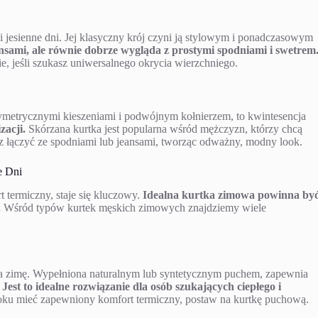
 i jesienne dni. Jej klasyczny krój czyni ją stylowym i ponadczasowym
ansami, ale równie dobrze wygląda z prostymi spodniami i swetrem
fie, jeśli szukasz uniwersalnego okrycia wierzchniego.
ymetrycznymi kieszeniami i podwójnym kołnierzem, to kwintesencja
zacji.
Skórzana kurtka jest popularna wśród mężczyzn, którzy chcą
 łączyć ze spodniami lub jeansami, tworząc odważny, modny look.
e Dni
 termiczny, staje się kluczowy.
Idealna kurtka zimowa powinna by
.
Wśród typów kurtek męskich zimowych znajdziemy wiele
.
a zimę. Wypełniona naturalnym lub syntetycznym puchem, zapewnia
.
Jest to idealne rozwiązanie dla osób szukających ciepłego i
roku mieć zapewniony komfort termiczny, postaw na kurtkę puchową.