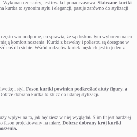
ta. Wykonana ze skóry, jest trwała i ponadczasowa.
Skórzane kurtki
a kurtka to synonim stylu i elegancji, pasuje zarówno do stylizacji
 i często wodoodporne, co sprawia, że są doskonałym wyborem na co
wniają komfort noszenia. Kurtki z bawełny i poliestru są dostępne w
ć coś dla siebie. Wśród rodzajów kurtek męskich jest to jeden z
wetkę i styl.
Fason kurtki powinien podkreślać atuty figury, a
obrze dobrana kurtka to klucz do udanej stylizacji.
 duży wpływ na to, jak będziesz w niej wyglądał. Slim fit jest bardziej
t to fason projektowany na miarę.
Dobrze dobrany krój kurtki
noszenia.