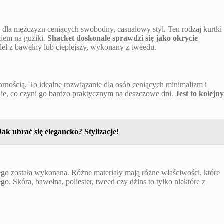
a dla mężczyzn ceniących swobodny, casualowy styl. Ten rodzaj kurtki
ciem na guziki.
Shacket doskonale sprawdzi się jako okrycie
l z bawełny lub cieplejszy, wykonany z tweedu.
rnością. To idealne rozwiązanie dla osób ceniących minimalizm i
enie, co czyni go bardzo praktycznym na deszczowe dni.
Jest to kolejn
ak ubrać się elegancko? Stylizacje!
rego została wykonana. Różne materiały mają różne właściwości, które
o. Skóra, bawełna, poliester, tweed czy dżins to tylko niektóre z