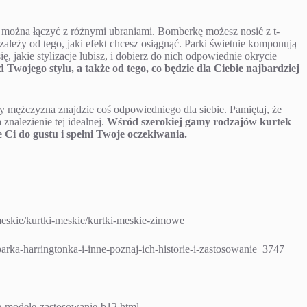
 można łączyć z różnymi ubraniami. Bomberkę możesz nosić z t-
zależy od tego, jaki efekt chcesz osiągnąć. Parki świetnie komponują
ę, jakie stylizacje lubisz, i dobierz do nich odpowiednie okrycie
 Twojego stylu, a także od tego, co będzie dla Ciebie najbardziej
y mężczyzna znajdzie coś odpowiedniego dla siebie. Pamiętaj, że
 znalezienie tej idealnej.
Wśród szerokiej gamy rodzajów kurtek
 Ci do gustu i spełni Twoje oczekiwania.
meskie/kurtki-meskie/kurtki-meskie-zimowe
arka-harringtonka-i-inne-poznaj-ich-historie-i-zastosowanie_3747
je-modele-zastosowanie-b12.html