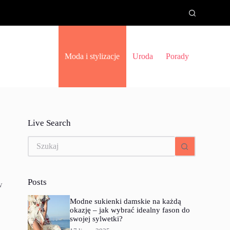
Moda i stylizacje
Uroda
Porady
Live Search
Brak
wyników
Posts
w
Modne sukienki damskie na każdą
okazję – jak wybrać idealny fason do
swojej sylwetki?