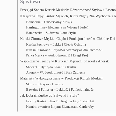
Spis treści
Przegląd Świata Kurtek Męskich: Różnorodność Stylów i Fason
Klasyczne Typy Kurtek Męskich, Które Nigdy Nie Wychodzą z
Bomberka – Uniwersalny Klasyk
Harringtonka – Elegancja na Wiosnę i Jesień
Ramoneska – Skórzana Ikona Stylu
Kurtki Zimowe Męskie: Ciepło i Funkcjonalność w Chłodne Dni
Kurtka Puchowa – Lekka i Ciepła Ochrona
Kurtka Pikowana – Stylowa Alternatywa dla Puchówki
Parka Męska – Wodoodporność i Długi Krój
Współczesne Trendy w Kurtkach Męskich: Shacket i Anorak
Shacket – Hybryda Koszuli i Kurtki
Anorak – Wodoodporność i Brak Zapięcia
Materiały Wykorzystywane w Produkcji Kurtek Męskich
Skóra – Klasyka i Trwałość
Bawełna i Poliester – Lekkość i Funkcjonalność
Jak Dobrać Kurtkę do Sylwetki i Stylu?
Fasony Kurtek: Slim Fit, Regular Fit, Custom Fit
Kombinowanie z Innymi Elementami Garderoby