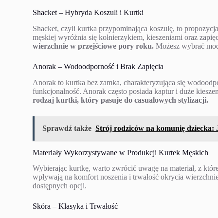
Shacket – Hybryda Koszuli i Kurtki
Shacket, czyli kurtka przypominająca koszulę, to propozycj
męskiej wyróżnia się kołnierzykiem, kieszeniami oraz zapię
wierzchnie w przejściowe pory roku.
Możesz wybrać mode
Anorak – Wodoodporność i Brak Zapięcia
Anorak to kurtka bez zamka, charakteryzująca się wodoodpo
funkcjonalność. Anorak często posiada kaptur i duże kiesz
rodzaj kurtki, który pasuje do casualowych stylizacji.
Sprawdź także
Strój rodziców na komunię dziecka: J
Materiały Wykorzystywane w Produkcji Kurtek Męskich
Wybierając kurtkę, warto zwrócić uwagę na materiał, z któ
wpływają na komfort noszenia i trwałość okrycia wierzchnieg
dostępnych opcji.
Skóra – Klasyka i Trwałość