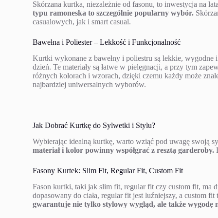
Skórzana kurtka, niezależnie od fasonu, to inwestycja na la
typu ramoneska to szczególnie popularny wybór.
Skórzan
casualowych, jak i smart casual.
Bawełna i Poliester – Lekkość i Funkcjonalność
Kurtki wykonane z bawełny i poliestru są lekkie, wygodne
dzień. Te materiały są łatwe w pielęgnacji, a przy tym zape
różnych kolorach i wzorach, dzięki czemu każdy może znaleź
najbardziej uniwersalnych wyborów.
Jak Dobrać Kurtkę do Sylwetki i Stylu?
Wybierając idealną kurtkę, warto wziąć pod uwagę swoją syl
materiał i kolor powinny współgrać z resztą garderoby.
D
Fasony Kurtek: Slim Fit, Regular Fit, Custom Fit
Fason kurtki, taki jak slim fit, regular fit czy custom fit, ma
dopasowany do ciała, regular fit jest luźniejszy, a custom fi
gwarantuje nie tylko stylowy wygląd, ale także wygodę 