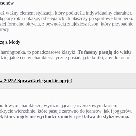
Fasonów
eż ważny element stylizacji, który podkreśla indywidualny charakter.
 porę roku i okazję, od eleganckich płaszczy po sportowe bomberki.
ziej formalne okrycia, z pewnością znajdziesz fason, który przypadnie
racji.
dzą z Mody
 harringtonka, to ponadczasowe klasyki.
Te fasony pasują do wielu
ić, jakie cechy charakterystyczne posiadają te kurtki, aby dokonać
 w 2025? Sprawdź eleganckie opcje!
sportowym charakterze, wyróżniająca się oversizowym krojem i
okrycie wierzchnie, które pasuje zarówno do jeansów, jak i joggerów.
 który nigdy nie wychodzi z mody i jest łatwa do stylizowania.