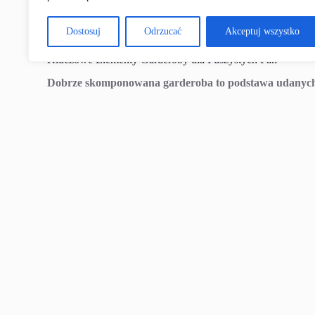
pewności siebie i indywidualności. To nie tylko podążanie 
się dobrze we własnej skórze. Powiązane zainteresowania w
poszukiwanie tego, co najbardziej nam odpowiada. Moda dla
Dostosuj
Odrzucać
Akceptuj wszystko
Kluczowe Elementy Garderoby dla Puszystych Pań
Dobrze skomponowana garderoba to podstawa udanych s
sprawdzi się zarówno na co dzień, jak i na specjalne okazj
komfort. Warto inwestować w ubrania, które nie tylko dobrz
zwiewne tuniki i bluzki dla puszystych to doskonała baza d
podkreślić atuty sylwetki i odwrócić uwagę od mankamentó
znaleźć swój idealny look.
Sprawdź także
Męska stylizacja na komunię: Jak mo
Sukienki XXL: Podstawa Stylizacji
Sukienka to uniwersalny element garderoby, który spraw
sukienek o kroju kopertowym, które pięknie podkreślają ta
są ponadczasowe i uniwersalne. Stylizacje dla puszystych ga
sposobów na dopasowanie ich do różnych okazji.