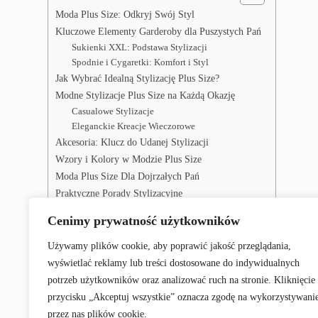
Moda Plus Size: Odkryj Swój Styl
Kluczowe Elementy Garderoby dla Puszystych Pań
Sukienki XXL: Podstawa Stylizacji
Spodnie i Cygaretki: Komfort i Styl
Jak Wybrać Idealną Stylizację Plus Size?
Modne Stylizacje Plus Size na Każdą Okazję
Casualowe Stylizacje
Eleganckie Kreacje Wieczorowe
Akcesoria: Klucz do Udanej Stylizacji
Wzory i Kolory w Modzie Plus Size
Moda Plus Size Dla Dojrzałych Pań
Praktyczne Porady Stylizacyjne
Różnorodność Sylwetek w Modzie Plus Size
Cenimy prywatność użytkowników
Komfort i Wysoka Jakość Materiałów
Używamy plików cookie, aby poprawić jakość przeglądania,
Moda Plus Size: Odkryj Swój Styl
wyświetlać reklamy lub treści dostosowane do indywidualnych
potrzeb użytkowników oraz analizować ruch na stronie. Kliknięcie
Moda plus size to dynamicznie rozwijająca się dziedzina,
Najważniejsze jest, aby stylizacja była komfortowa i podkre
przycisku „Akceptuj wszystkie” oznacza zgodę na wykorzystywani
czy większy, moda plus size oferuje mnóstwo opcji. Pozwala
przez nas plików cookie.