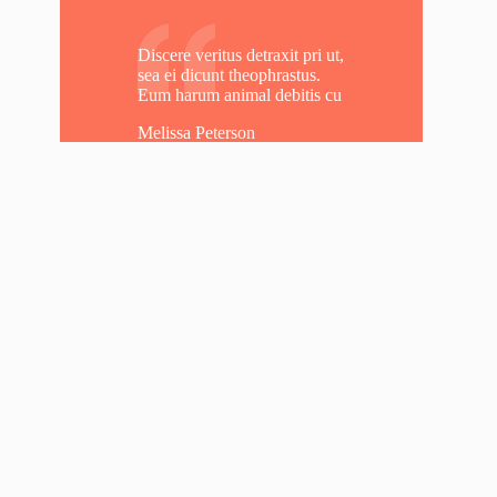
Discere veritus detraxit pri ut,
sea ei dicunt theophrastus.
Eum harum animal debitis cu
Melissa Peterson
i