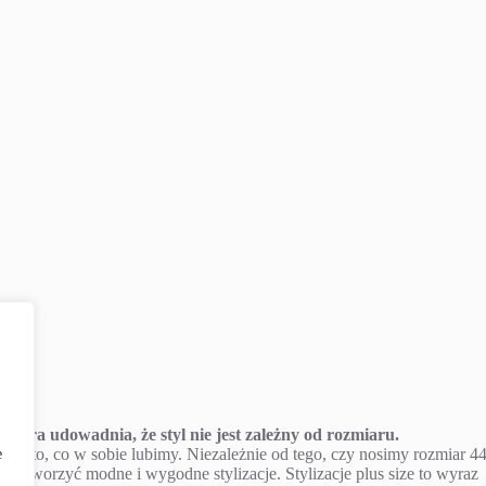
 która udowadnia, że styl nie jest zależny od rozmiaru.
ślała to, co w sobie lubimy. Niezależnie od tego, czy nosimy rozmiar 44
e
 to tworzyć modne i wygodne stylizacje. Stylizacje plus size to wyraz