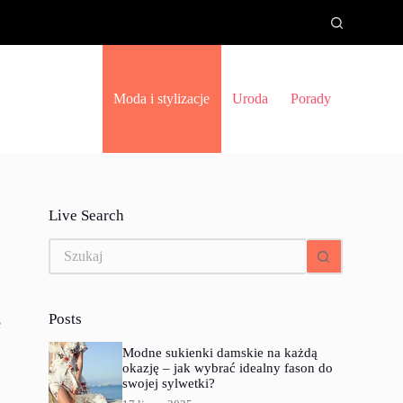
Moda i stylizacje
Uroda
Porady
Live Search
Brak
wyników
Posts
e
Modne sukienki damskie na każdą
okazję – jak wybrać idealny fason do
swojej sylwetki?