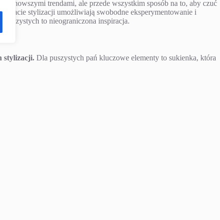
za najnowszymi trendami, ale przede wszystkim sposób na to, aby czuć
 temacie stylizacji umożliwiają swobodne eksperymentowanie i
 puszystych to nieograniczona inspiracja.
tylizacji.
Dla puszystych pań kluczowe elementy to sukienka, która
e, wygodne spodnie, stylowa marynarka oraz bielizna zapewniająca
e wyglądają, ale są też wygodne przez cały dzień. Sukienki xxl,
o tworzenia różnorodnych stylizacji. Dobrze dobrany krój może
w. Nie bój się eksperymentować z fasonami, kolorami i wzorami, aby
dnie wybrać garnitur i dodatki?
dzi się w każdej sytuacji.
W rozmiarze plus size warto szukać
lię. Rozkloszowane fasony zapewniają swobodę ruchów, a sukienki mid
leria to bogate źródło inspiracji, pokazujące różnorodność sukienek i