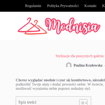
P
Regulamin
Polityka Prywatności
Kontakt
K
r
z
e
j
d
ź
d
o
t
r
e
ś
Stylizacje dla puszystych galeria
c
i
Paulina Kozłowska
Chcesz wyglądać modnie i czuć się komfortowo, niezale
podkreślić Twoje atuty i dodać pewności siebie. W świecie, 
możliwość wyrażenia siebie poprzez unikalny styl.
Spis treści