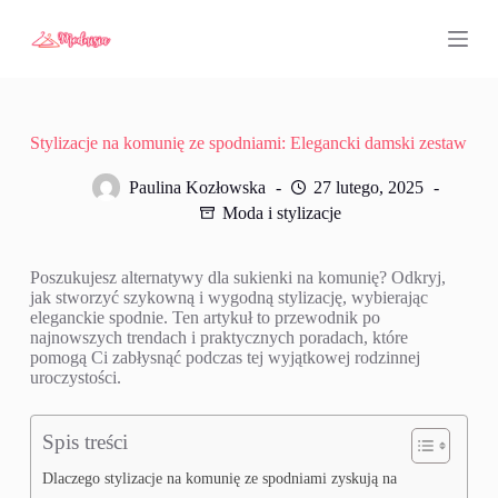
P
r
z
e
j
d
ź
Stylizacje na komunię ze spodniami: Elegancki damski zestaw
d
o
Paulina Kozłowska
27 lutego, 2025
t
Moda i stylizacje
r
e
ś
Poszukujesz alternatywy dla sukienki na komunię? Odkryj,
c
jak stworzyć szykowną i wygodną stylizację, wybierając
i
eleganckie spodnie. Ten artykuł to przewodnik po
najnowszych trendach i praktycznych poradach, które
pomogą Ci zabłysnąć podczas tej wyjątkowej rodzinnej
uroczystości.
Spis treści
Dlaczego stylizacje na komunię ze spodniami zyskują na