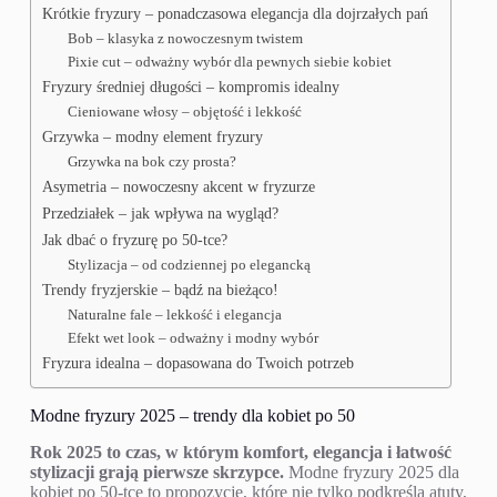
Krótkie fryzury – ponadczasowa elegancja dla dojrzałych pań
Bob – klasyka z nowoczesnym twistem
Pixie cut – odważny wybór dla pewnych siebie kobiet
Fryzury średniej długości – kompromis idealny
Cieniowane włosy – objętość i lekkość
Grzywka – modny element fryzury
Grzywka na bok czy prosta?
Asymetria – nowoczesny akcent w fryzurze
Przedziałek – jak wpływa na wygląd?
Jak dbać o fryzurę po 50-tce?
Stylizacja – od codziennej po elegancką
Trendy fryzjerskie – bądź na bieżąco!
Naturalne fale – lekkość i elegancja
Efekt wet look – odważny i modny wybór
Fryzura idealna – dopasowana do Twoich potrzeb
Modne fryzury 2025 – trendy dla kobiet po 50
Rok 2025 to czas, w którym komfort, elegancja i łatwość
stylizacji grają pierwsze skrzypce.
Modne fryzury 2025 dla
kobiet po 50-tce to propozycje, które nie tylko podkreślą atuty,