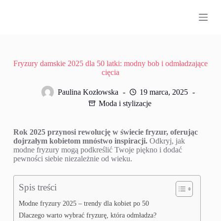
P
r
z
e
j
d
ź
Fryzury damskie 2025 dla 50 latki: modny bob i odmładzające
d
cięcia
o
t
Paulina Kozłowska
19 marca, 2025
r
Moda i stylizacje
e
ś
c
Rok 2025 przynosi rewolucję w świecie fryzur, oferując
i
dojrzałym kobietom mnóstwo inspiracji.
Odkryj, jak
modne fryzury mogą podkreślić Twoje piękno i dodać
pewności siebie niezależnie od wieku.
Spis treści
Modne fryzury 2025 – trendy dla kobiet po 50
Dlaczego warto wybrać fryzurę, która odmładza?