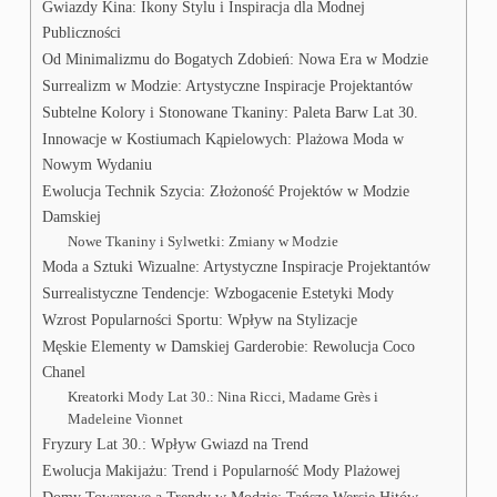
Gwiazdy Kina: Ikony Stylu i Inspiracja dla Modnej
Publiczności
Od Minimalizmu do Bogatych Zdobień: Nowa Era w Modzie
Surrealizm w Modzie: Artystyczne Inspiracje Projektantów
Subtelne Kolory i Stonowane Tkaniny: Paleta Barw Lat 30.
Innowacje w Kostiumach Kąpielowych: Plażowa Moda w
Nowym Wydaniu
Ewolucja Technik Szycia: Złożoność Projektów w Modzie
Damskiej
Nowe Tkaniny i Sylwetki: Zmiany w Modzie
Moda a Sztuki Wizualne: Artystyczne Inspiracje Projektantów
Surrealistyczne Tendencje: Wzbogacenie Estetyki Mody
Wzrost Popularności Sportu: Wpływ na Stylizacje
Męskie Elementy w Damskiej Garderobie: Rewolucja Coco
Chanel
Kreatorki Mody Lat 30.: Nina Ricci, Madame Grès i
Madeleine Vionnet
Fryzury Lat 30.: Wpływ Gwiazd na Trend
Ewolucja Makijażu: Trend i Popularność Mody Plażowej