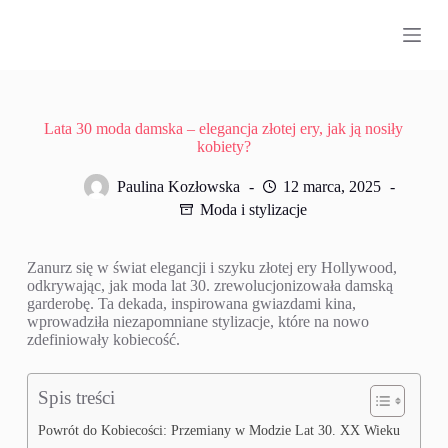
P
r
z
e
j
d
ź
Lata 30 moda damska – elegancja złotej ery, jak ją nosiły
d
kobiety?
o
t
Paulina Kozłowska
12 marca, 2025
r
Moda i stylizacje
e
ś
c
Zanurz się w świat elegancji i szyku złotej ery Hollywood,
i
odkrywając, jak moda lat 30. zrewolucjonizowała damską
garderobę. Ta dekada, inspirowana gwiazdami kina,
wprowadziła niezapomniane stylizacje, które na nowo
zdefiniowały kobiecość.
Spis treści
Powrót do Kobiecości: Przemiany w Modzie Lat 30. XX Wieku